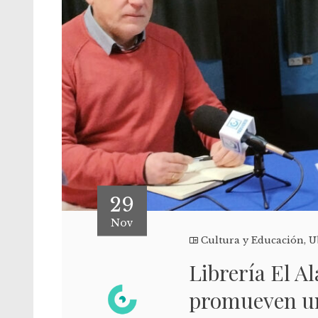
29
Nov
Cultura y Educación
,
U
Librería El A
promueven una