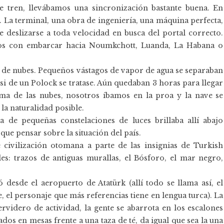
 tren, llevábamos una sincronización bastante buena. En
 La terminal, una obra de ingeniería, una máquina perfecta,
ue deslizarse a toda velocidad en busca del portal correcto.
os con embarcar hacia Noumkchott, Luanda, La Habana o
ar de nubes. Pequeños vástagos de vapor de agua se separaban
 si de un Polock se tratase. Aún quedaban 3 horas para llegar
ma de las nubes, nosotros íbamos en la proa y la nave se
la naturalidad posible.
 de pequeñas constelaciones de luces brillaba allí abajo
ue pensar sobre la situación del país.
 civilización otomana a parte de las insignias de Turkish
es: trazos de antiguas murallas, el Bósforo, el mar negro,
desde el aeropuerto de Atatürk (allí todo se llama así, el
, el personaje que más referencias tiene en lengua turca). La
rvidero de actividad, la gente se abarrota en los escalones
dos en mesas frente a una taza de té, da igual que sea la una