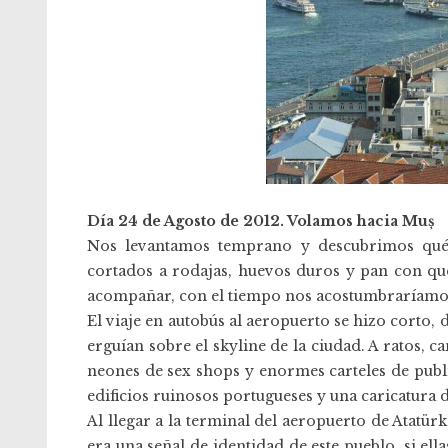
Día 24 de Agosto de 2012. Volamos hacia Muș
Nos levantamos temprano y descubrimos qué 
cortados a rodajas, huevos duros y pan con qu
acompañar, con el tiempo nos acostumbraríamos
El viaje en autobús al aeropuerto se hizo corto, 
erguían sobre el skyline de la ciudad. A ratos, c
neones de sex shops y enormes carteles de publi
edificios ruinosos portugueses y una caricatura 
Al llegar a la terminal del aeropuerto de Atatü
era una señal de identidad de este pueblo, si el