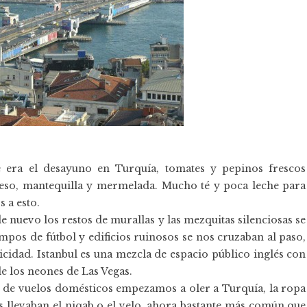
era el desayuno en Turquía, tomates y pepinos frescos
eso, mantequilla y mermelada. Mucho té y poca leche para
 a esto.
de nuevo los restos de murallas y las mezquitas silenciosas se
ampos de fútbol y edificios ruinosos se nos cruzaban al paso,
cidad. Istanbul es una mezcla de espacio público inglés con
de los neones de Las Vegas.
rk de vuelos domésticos empezamos a oler a Turquía, la ropa
las llevaban el niqab o el velo, ahora bastante más común que