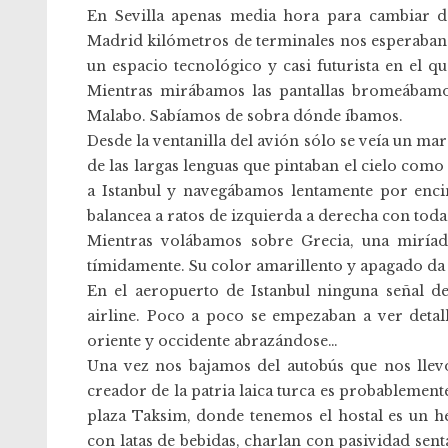
En Sevilla apenas media hora para cambiar de
Madrid kilómetros de terminales nos esperaban.
un espacio tecnológico y casi futurista en el q
Mientras mirábamos las pantallas bromeábam
Malabo. Sabíamos de sobra dónde íbamos.
Desde la ventanilla del avión sólo se veía un m
de las largas lenguas que pintaban el cielo como
a Istanbul y navegábamos lentamente por enci
balancea a ratos de izquierda a derecha con toda 
Mientras volábamos sobre Grecia, una miríada
tímidamente. Su color amarillento y apagado da q
En el aeropuerto de Istanbul ninguna señal de
airline. Poco a poco se empezaban a ver detall
oriente y occidente abrazándose…
Una vez nos bajamos del autobús que nos llevó 
creador de la patria laica turca es probablemente
plaza Taksim, donde tenemos el hostal es un he
con latas de bebidas, charlan con pasividad senta