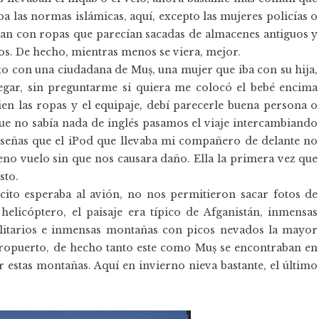
ba las normas islámicas, aquí, excepto las mujeres policías o
ban con ropas que parecían sacadas de almacenes antiguos y
os. De hecho, mientras menos se viera, mejor.
o con una ciudadana de Muș, una mujer que iba con su hija,
egar, sin preguntarme si quiera me colocó el bebé encima
ien las ropas y el equipaje, debí parecerle buena persona o
ue no sabía nada de inglés pasamos el viaje intercambiando
r señas que el iPod que llevaba mi compañero de delante no
eno vuelo sin que nos causara daño. Ella la primera vez que
sto.
rcito esperaba al avión, no nos permitieron sacar fotos de
 helicóptero, el paisaje era típico de Afganistán, inmensas
solitarios e inmensas montañas con picos nevados la mayor
eropuerto, de hecho tanto este como Muș se encontraban en
 estas montañas. Aquí en invierno nieva bastante, el último