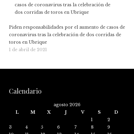
Piden responsabilidades por el aumento de casos de
coronavirus tras la celebración de dos corridas de
toros en Ubrique
1 de abril de 2021
Calendario
agosto 2026
L
M
X
J
V
S
D
1
2
3
4
5
6
7
8
9