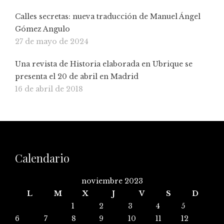
Calles secretas: nueva traducción de Manuel Ángel
Gómez Angulo
27 de mayo de 2024
Una revista de Historia elaborada en Ubrique se
presenta el 20 de abril en Madrid
16 de abril de 2018
Calendario
noviembre 2023
L
M
X
J
V
S
D
1
2
3
4
5
6
7
8
9
10
11
12