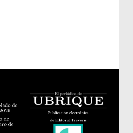
blado de
 2026
Publicación electrónica
o de
de Editorial Tréveris
ero de