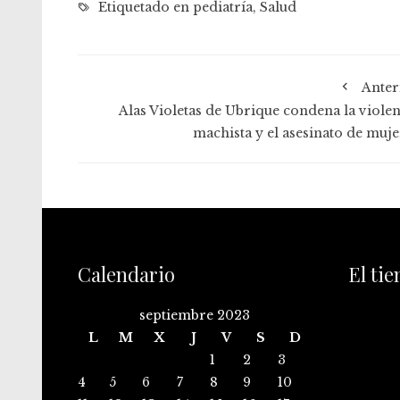
Etiquetado en
pediatría
,
Salud
Anter
Alas Violetas de Ubrique condena la violen
machista y el asesinato de muje
Calendario
El ti
septiembre 2023
L
M
X
J
V
S
D
1
2
3
4
5
6
7
8
9
10