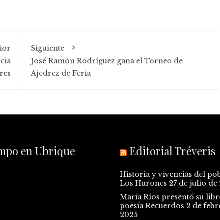
ior
Siguiente
cia
José Ramón Rodríguez gana el Torneo de
res
Ajedrez de Feria
empo en Ubrique
Editorial Tréveris
Historia y vivencias del po
Los Hurones
27 de julio de
María Ríos presentó su libr
poesía Recuerdos
2 de febr
2025