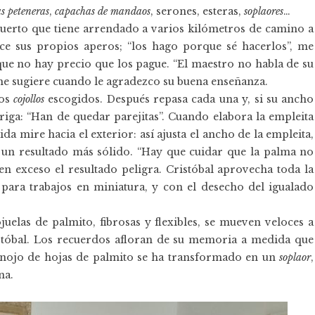
s peteneras
,
capachas de mandaos
, serones, esteras,
soplaores
…
 huerto que tiene arrendado a varios kilómetros de camino a
ace sus propios aperos; “los hago porque sé hacerlos”, me
 que no hay precio que los pague. “El maestro no habla de su
 me sugiere cuando le agradezco su buena enseñanza.
los
cojollos
escogidos. Después repasa cada una y, si su ancho
rriga: “Han de quedar parejitas”. Cuando elabora la empleita
da mire hacia el exterior: así ajusta el ancho de la empleita,
un resultado más sólido. “Hay que cuidar que la palma no
en exceso el resultado peligra. Cristóbal aprovecha toda la
n para trabajos en miniatura, y con el desecho del igualado
uelas de palmito, fibrosas y flexibles, se mueven veloces a
stóbal. Los recuerdos afloran de su memoria a medida que
anojo de hojas de palmito se ha transformado en un
soplaor
,
na.