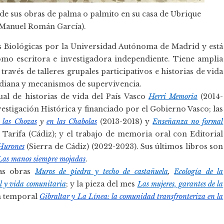
 de sus obras de palma o palmito en su casa de Ubrique
 Manuel Román García).
as Biológicas por la Universidad Autónoma de Madrid y está
omo escritora e investigadora independiente. Tiene amplia
ravés de talleres grupales participativos e historias de vida
tidiana y mecanismos de supervivencia.
sual de historias de vida del País Vasco
Herri Memoria
(2014-
vestigación Histórica y financiado por el Gobierno Vasco; las
 las Chozas
y
en las Chabolas
(2013-2018) y
Enseñanza no formal
 Tarifa (Cádiz); y el trabajo de memoria oral con Editorial
 Hurones
(Sierra de Cádiz) (2022-2023). Sus últimos libros son
Las manos siempre mojadas
.
las obras
Muros de piedra y techo de castañuela
,
Ecología de la
l y vida comunitaria
; y la pieza del mes
Las mujeres, garantes de la
n temporal
Gibraltar y La Línea: la comunidad transfronteriza en la