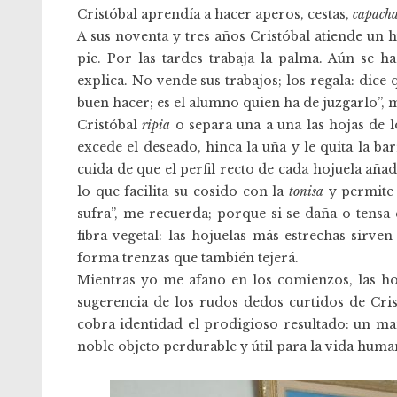
Cristóbal aprendía a hacer aperos, cestas,
capacha
A sus noventa y tres años Cristóbal atiende un
pie. Por las tardes trabaja la palma. Aún se h
explica. No vende sus trabajos; los regala: dice
buen hacer; es el alumno quien ha de juzgarlo”,
Cristóbal
ripia
o separa una a una las hojas de 
excede el deseado, hinca la uña y le quita la ba
cuida de que el perfil recto de cada hojuela añadi
lo que facilita su cosido con la
tonisa
y permite 
sufra”, me recuerda; porque si se daña o tensa 
fibra vegetal: las hojuelas más estrechas sirve
forma trenzas que también tejerá.
Mientras yo me afano en los comienzos, las hoj
sugerencia de los rudos dedos curtidos de Cri
cobra identidad el prodigioso resultado: un m
noble objeto perdurable y útil para la vida huma