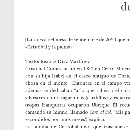
d
[La «pieza del mes» de septiembre de 2023 que m
«Cristóbal y la palma»]
Texto: Beatriz Díaz Martínez
Cristóbal Gómez nació en 1930 en Cerro Mulera,
con su hija Isabel en el casco antiguo de Ubri
choza en el monte. “Entonces en el campo viv
además se dedicaban “a lo que saliera”: el cor
silvestres como tagarninas (cardillos) y espárra
tropas franquistas ocuparon Ubrique. Él rec
cantando su himno, llamado
Cara al Sol
. “Mis p
escondidos por unos meses”, explica.
La familia de Cristóbal tuvo que trasladars