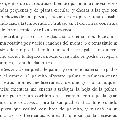
zo, entre otros arbustos; o bien ocupaban una que estuviese
ndas pequeñas y de planta circular, y chozas a las que son
do chozas de una pieza y chozas de dos piezas: una se usaba
ando hacía la temporada de trabajo en el carbón se construía
 de forma cónica y se llamaba
morisco
.
 a escribir y las cuatro reglas cuando tenía unos doce años,
rotativa por varios ranchos del monte. No tenía título ni
estro de campo. La familia que podía le pagaba con dinero,
ho donde le llegaba la noche en su ruta. Su padre escogió a
alumnos, como hacían otros.
de
tonisa
y de empleita de palma, y con este material su padre
en el campo. El palmito silvestre, palma o palmera enana
n estos montes mediterráneos de quejigos, alcornoques,
ncias mientras me enseña a trabajar la hoja de la palma.
ea de guardar un cochino en el campo; con aquella gran
ó una honda de
tonisa
, para lanzar piedras al cochino cuando
a pieza que realizó con hoja de palmito, y avanzó en su
 uno de sus hermanos. A medida que surgía la necesidad