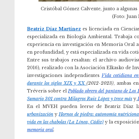
Cristóbal Gómez Calvente, junto a algunas
(Foto: Juan
Beatriz Díaz Martínez
es licenciada en Cienci
especializada en Biología Ambiental. Trabaja c
experiencia en investigación en Memoria Oral a t
en profundidad, y está especializada en vida co
Entre sus trabajos resaltan: el archivo audiovi
2016), realizado con la Asociación Elkasko de In
investigaciones independientes
Vida cotidiana en
durante los siglos XIX y XX
(2012-2023)
, ambas en
Tréveris sobre el
Poblado obrero del pantano de Los
Sumario 301 contra Milagros Ruiz López y trece más
y
En el MVEH pueden leerse de Beatriz Díaz 
urbanización
y
Hornos de piedra: autonomía nutriciona
vida en las chabolas (La Línea, Cádiz)
y la exposició
memoria oral
.