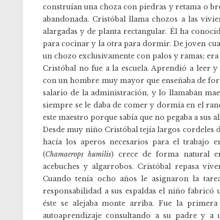
construían una choza con piedras y retama o bre
abandonada. Cristóbal llama chozos a las vivie
alargadas y de planta rectangular. Él ha conoci
para cocinar y la otra para dormir. De joven cu
un chozo exclusivamente con palos y ramas; era
Cristóbal no fue a la escuela. Aprendió a leer y
con un hombre muy mayor que enseñaba de forma 
salario de la administración, y lo llamaban ma
siempre se le daba de comer y dormía en el ranc
este maestro porque sabía que no pegaba a sus 
Desde muy niño Cristóbal tejía largos cordeles 
hacía los aperos necesarios para el trabajo 
(
Chamaerops humilis
) crece de forma natural e
acebuches y algarrobos. Cristóbal repasa vive
Cuando tenía ocho años le asignaron la tar
responsabilidad a sus espaldas el niño fabric
éste se alejaba monte arriba. Fue la primer
autoaprendizaje consultando a su padre y a