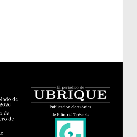
blado de
 2026
Publicación electrónica
o de
de Editorial Tréveris
ero de
de