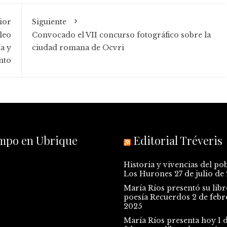
ior
Siguiente
leo
Convocado el VII concurso fotográfico sobre la
a y
ciudad romana de Ocvri
nto
empo en Ubrique
Editorial Tréveris
Historia y vivencias del po
Los Hurones
27 de julio de
María Ríos presentó su libr
poesía Recuerdos
2 de febr
2025
María Ríos presenta hoy 1 