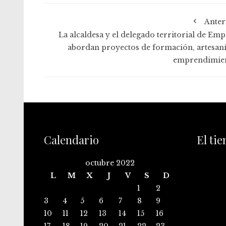
Anter
La alcaldesa y el delegado territorial de Emp
abordan proyectos de formación, artesaní
emprendimie
Calendario
El ti
octubre 2022
L
M
X
J
V
S
D
1
2
3
4
5
6
7
8
9
10
11
12
13
14
15
16