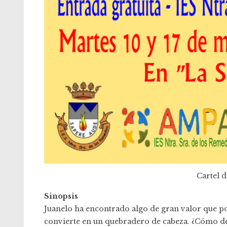
Cartel d
Sinopsis
Juanelo ha encontrado algo de gran valor que po
convierte en un quebradero de cabeza. ¿Cómo dec