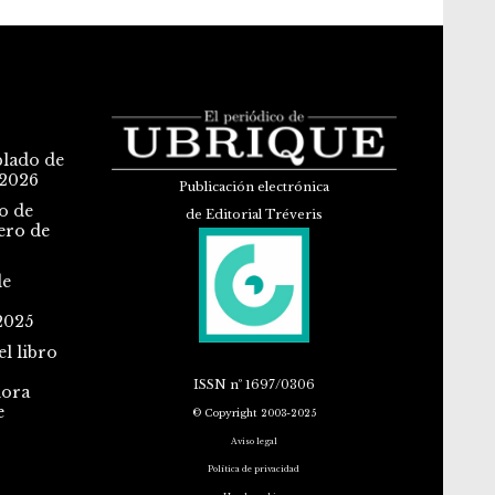
blado de
 2026
Publicación electrónica
o de
de Editorial Tréveris
ero de
de
2025
l libro
ISSN
nº 1697/0306
dora
e
© Copyright 2003-2025
Aviso legal
Política de privacidad