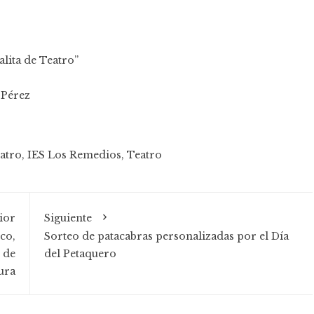
alita de Teatro”
 Pérez
atro
,
IES Los Remedios
,
Teatro
ior
Siguiente
co,
Sorteo de patacabras personalizadas por el Día
 de
del Petaquero
ura