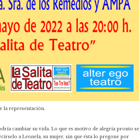
e la representación.
dría cambiar su vida. Lo que es motivo de alegría pronto se
írselo a Leonela, su mujer, sin que ésta lo pregone por