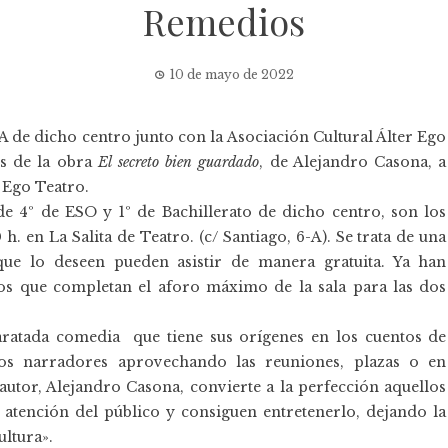
Remedios
10 de mayo de 2022
 de dicho centro junto con la Asociación Cultural Álter Ego
es de la obra
El secreto bien guardado
, de Alejandro Casona, a
 Ego Teatro.
de 4º de ESO y 1º de Bachillerato de dicho centro, son los
0 h. en
La Salita de Teatro
. (c/ Santiago, 6-A). Se trata de una
que lo deseen pueden asistir de manera gratuita. Ya han
s que completan el aforo máximo de la sala para las dos
aratada comedia que tiene sus orígenes en los cuentos de
uos narradores aprovechando las reuniones, plazas o en
 autor, Alejandro Casona, convierte a la perfección aquellos
la atención del público y consiguen entretenerlo, dejando la
ultura».