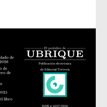
blado de
 2026
Publicación electrónica
o de
de Editorial Tréveris
ero de
de
2025
l libro
ISSN
nº 1697/0306