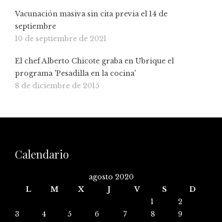
Vacunación masiva sin cita previa el 14 de
septiembre
10 de septiembre de 2021
El chef Alberto Chicote graba en Ubrique el
programa 'Pesadilla en la cocina'
8 de diciembre de 2015
Calendario
agosto 2020
L
M
X
J
V
S
D
1
2
3
4
5
6
7
8
9