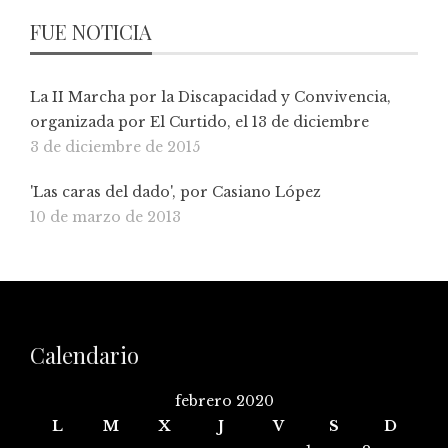
FUE NOTICIA
La II Marcha por la Discapacidad y Convivencia,
organizada por El Curtido, el 13 de diciembre
3 de diciembre de 2015
'Las caras del dado', por Casiano López
10 de marzo de 2013
Calendario
febrero 2020
L
M
X
J
V
S
D