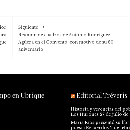
ior
Siguiente
ara
Reunión de cuadros de Antonio Rodríguez
que
Agüera en el Convento, con motivo de su 80
aniversario
empo en Ubrique
Editorial Tréveris
Historia y vivencias del po
Los Hurones
27 de julio de
María Ríos presentó su libr
poesía Recuerdos
2 de febr