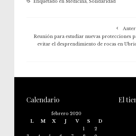
Etiquetado en
Medicina
,
Solidaridad
Anter
Reunión para estudiar nuevas protecciones p
evitar el desprendimiento de rocas en Ubri
Calendario
El ti
febrero 2020
L
M
X
J
V
S
D
1
2