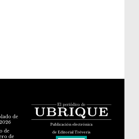
blado de
 2026
Publicación electrónica
o de
de Editorial Tréveris
ero de