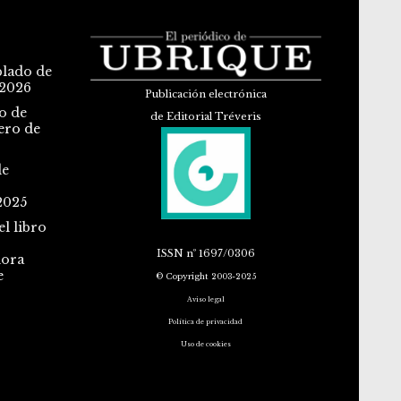
blado de
 2026
Publicación electrónica
o de
de Editorial Tréveris
ero de
de
2025
l libro
ISSN
nº 1697/0306
dora
e
© Copyright 2003-2025
Aviso legal
Política de privacidad
Uso de cookies