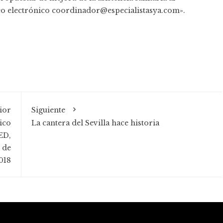
eo electrónico coordinador@especialistasya.com».
ior
Siguiente
ico
La cantera del Sevilla hace historia
ED,
 de
018