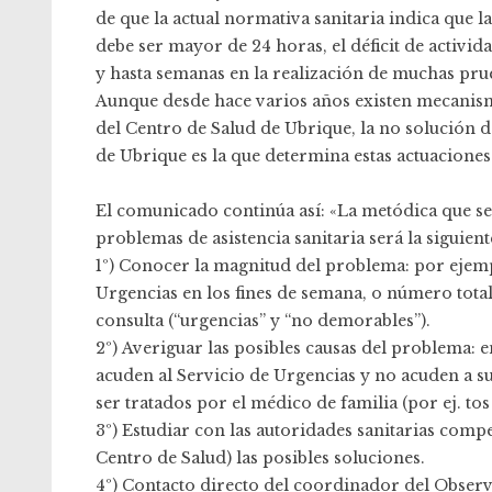
de que la actual normativa sanitaria indica que 
debe ser mayor de 24 horas, el déficit de activid
y hasta semanas en la realización de muchas prue
Aunque desde hace varios años existen mecanism
del Centro de Salud de Ubrique, la no solución d
de Ubrique es la que determina estas actuaciones
El comunicado continúa así: «La metódica que se
problemas de asistencia sanitaria será la siguient
1º) Conocer la magnitud del problema: por ejemp
Urgencias en los fines de semana, o número tota
consulta (“urgencias” y “no demorables”).
2º) Averiguar las posibles causas del problema: e
acuden al Servicio de Urgencias y no acuden a s
ser tratados por el médico de familia (por ej. tos
3º) Estudiar con las autoridades sanitarias compe
Centro de Salud) las posibles soluciones.
4º) Contacto directo del coordinador del Observa