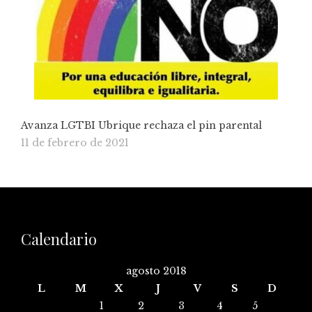
Avanza LGTBI Ubrique rechaza el pin parental
11 de febrero de 2021
Calendario
agosto 2018
L
M
X
J
V
S
D
1
2
3
4
5