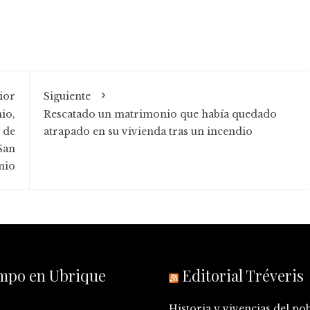
ior
Siguiente
nio,
Rescatado un matrimonio que había quedado
 de
atrapado en su vivienda tras un incendio
San
nio
empo en Ubrique
Editorial Tréveris
Historia y vivencias del po