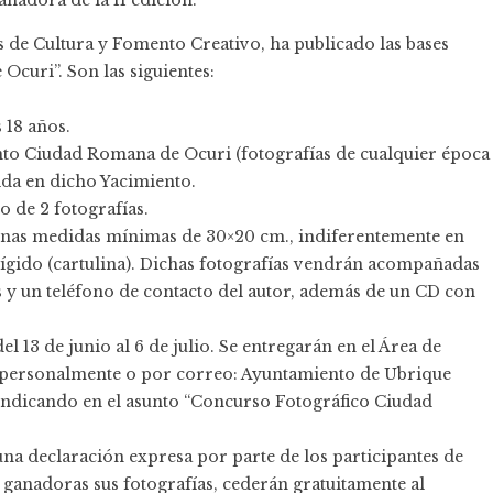
anadora de la II edición.
s de Cultura y Fomento Creativo, ha publicado las bases
curi”. Son las siguientes:
 18 años.
iento Ciudad Romana de Ocuri (fotografías de cualquier época
ida en dicho Yacimiento.
 de 2 fotografías.
 unas medidas mínimas de 30×20 cm., indiferentemente en
 rígido (cartulina). Dichas fotografías vendrán acompañadas
 y un teléfono de contacto del autor, además de un CD con
el 13 de junio al 6 de julio. Se entregarán en el Área de
n personalmente o por correo: Ayuntamiento de Ubrique
, indicando en el asunto “Concurso Fotográfico Ciudad
na declaración expresa por parte de los participantes de
 ganadoras sus fotografías, cederán gratuitamente al