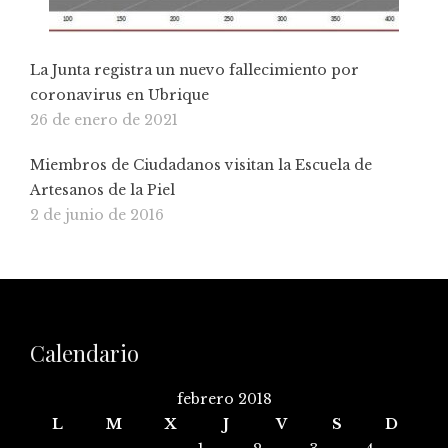
La Junta registra un nuevo fallecimiento por
coronavirus en Ubrique
26 de enero de 2021
Miembros de Ciudadanos visitan la Escuela de
Artesanos de la Piel
2 de junio de 2016
Calendario
febrero 2018
L
M
X
J
V
S
D