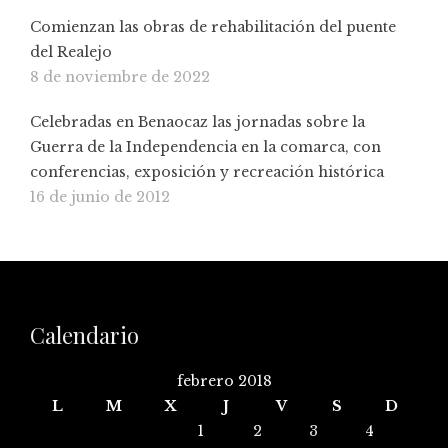
Comienzan las obras de rehabilitación del puente
del Realejo
8 de noviembre de 2022
Celebradas en Benaocaz las jornadas sobre la
Guerra de la Independencia en la comarca, con
conferencias, exposición y recreación histórica
16 de junio de 2012
Calendario
febrero 2018
L
M
X
J
V
S
D
1
2
3
4