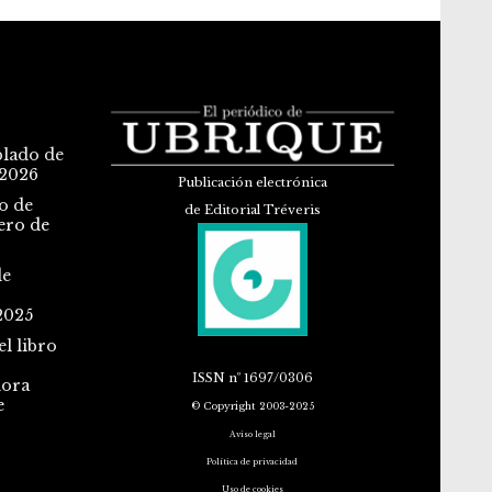
blado de
 2026
Publicación electrónica
o de
de Editorial Tréveris
ero de
de
2025
l libro
ISSN
nº 1697/0306
dora
e
© Copyright 2003-2025
Aviso legal
Política de privacidad
Uso de cookies