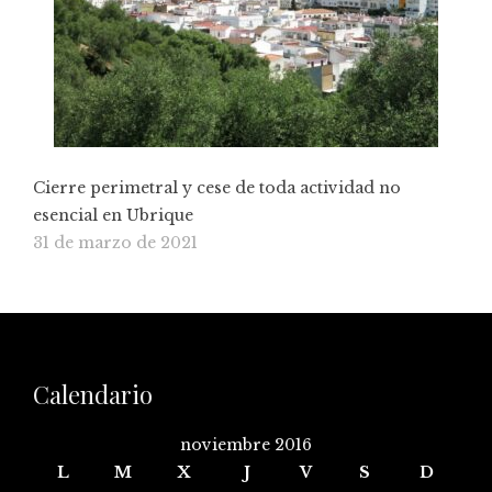
Cierre perimetral y cese de toda actividad no
esencial en Ubrique
31 de marzo de 2021
Calendario
noviembre 2016
L
M
X
J
V
S
D