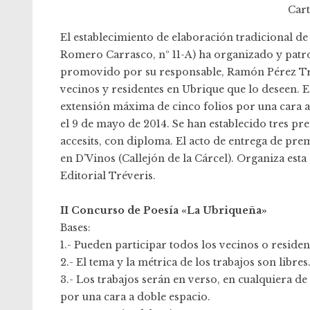
Cart
El establecimiento de elaboración tradicional d
Romero Carrasco, nº 11-A) ha organizado y patr
promovido por su responsable, Ramón Pérez Truj
vecinos y residentes en Ubrique que lo deseen. El
extensión máxima de cinco folios por una cara a d
el 9 de mayo de 2014. Se han establecido tres pr
accesits, con diploma. El acto de entrega de prem
en D’Vinos (Callejón de la Cárcel). Organiza esta
Editorial Tréveris
.
II Concurso de Poesía «La Ubriqueña»
Bases:
1.- Pueden participar todos los vecinos o reside
2.- El tema y la métrica de los trabajos son libres
3.- Los trabajos serán en verso, en cualquiera d
por una cara a doble espacio.