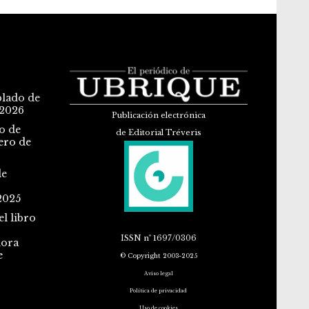
blado de
 2026
Publicación electrónica
o de
de Editorial Tréveris
ero de
de
2025
l libro
ISSN
nº 1697/0306
dora
e
© Copyright 2003-2025
Aviso legal
Política de privacidad
Uso de cookies