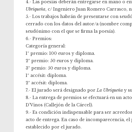
4.- Las poesías deberán entregarse en mano o en
Ubriqueña
, c/ Ingeniero Juan Romero Carrasco, nº
5.- Los trabajos habrán de presentarse con seud
cerrado con los datos del autor/a (nombre comple
seudónimo con el que se firma la poesía).
6.- Premios:
Categoría general:
1º premio: 100 euros y diploma.
2º premio: 50 euros y diploma.
3º pemio: 50 euros y diploma.
1º accésit: diploma.
2º accésit: diploma.
7.- El jurado será designado por
La Ubriqueña
y su
8.- La entrega de premios se efectuará en un acto
D’Vinos (Callejón de la Cárcel).
9.- Es condición indispensable para ser acreed
acto de entrega. En caso de incomparecencia, el 
establecido por el jurado.