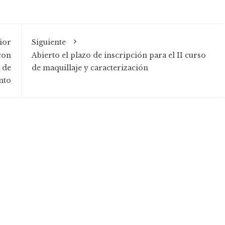
ior
Siguiente
con
Abierto el plazo de inscripción para el II curso
a de
de maquillaje y caracterización
ento