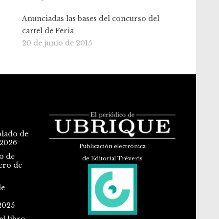
Anunciadas las bases del concurso del
cartel de Feria
20 de junio de 2015
blado de
 2026
Publicación electrónica
o de
de Editorial Tréveris
ero de
de
2025
l libro