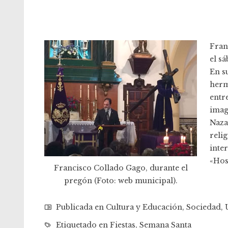
Fran
el sá
En su
herm
entr
imag
Naza
reli
inte
«Hos
Francisco Collado Gago, durante el
pregón (Foto: web municipal).
Publicada en
Cultura y Educación
,
Sociedad
,
Etiquetado en
Fiestas
,
Semana Santa