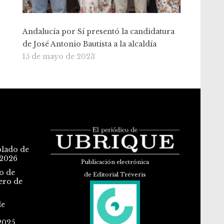
Andalucía por Sí presentó la candidatura
de José Antonio Bautista a la alcaldía
15 de mayo de 2023
blado de
 2026
Publicación electrónica
o de
de Editorial Tréveris
ero de
de
2025