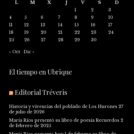
L
M
X
J
V
S
D
1
2
3
4
5
6
7
8
9
10
11
12
13
14
15
16
17
18
19
20
21
22
23
24
25
26
27
28
29
30
« Oct
Dic »
El tiempo en Ubrique
Editorial Tréveris
Historia y vivencias del poblado de Los Hurones
27
de julio de 2026
María Ríos presentó su libro de poesía Recuerdos
2
de febrero de 2025
María Ríos presenta hoy 1 de febrero su libro de