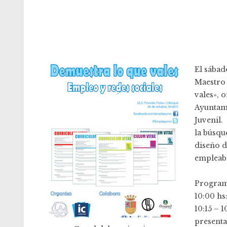
El sábad
Maestro 
vales», 
Ayuntami
Juvenil.
la búsqu
diseño d
empleabi
Program
10:00 hs
10:15 – 1
presenta