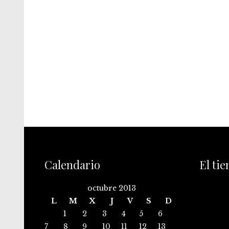
Calendario
El ti
octubre 2013
L
M
X
J
V
S
D
1
2
3
4
5
6
7
8
9
10
11
12
13