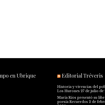
empo en Ubrique
Editorial Tréveris
Historia y vivencias del po
Los Hurones
27 de julio de
María Ríos presentó su libr
poesía Recuerdos
2 de febr