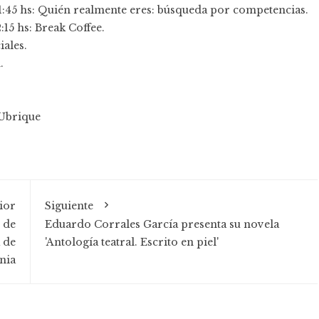
11:45 hs: Quién realmente eres: búsqueda por competencias.
2:15 hs: Break Coffee.
iales.
.
Ubrique
ior
Siguiente
 de
Eduardo Corrales García presenta su novela
 de
'Antología teatral. Escrito en piel'
nia