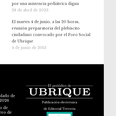
por una asistencia pediátrica digna
28 de abril de 2023
El martes 4 de junio, a las 20 horas,
reunión preparatoria del plebiscito
ciudadano convocado por el Foro Social
de Ubrique
4 de junio de 2013
blado de
 2026
Publicación electrónica
o de
de Editorial Tréveris
ero de