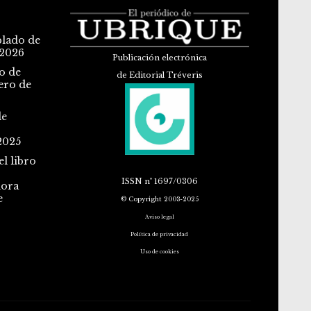
blado de
 2026
Publicación electrónica
o de
de Editorial Tréveris
ero de
de
2025
l libro
ISSN
nº 1697/0306
dora
e
© Copyright 2003-2025
Aviso legal
Política de privacidad
Uso de cookies