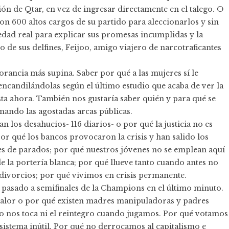
ón de Qtar, en vez de ingresar directamente en el talego. O
on 600 altos cargos de su partido para aleccionarlos y sin
dad real para explicar sus promesas incumplidas y la
 de sus delfines, Feijoo, amigo viajero de narcotraficantes
rancia más supina. Saber por qué a las mujeres sí le
encandilándolas según el último estudio que acaba de ver la
sta ahora. También nos gustaría saber quién y para qué se
ando las agostadas arcas públicas.
 los desahucios- 116 diarios- o por qué la justicia no es
por qué los bancos provocaron la crisis y han salido los
es de parados; por qué nuestros jóvenes no se emplean aquí
e la portería blanca; por qué llueve tanto cuando antes no
 divorcios; por qué vivimos en crisis permanente.
pasado a semifinales de la Champions en el último minuto.
alor o por qué existen madres manipuladoras y padres
no nos toca ni el reintegro cuando jugamos. Por qué votamos
sistema inútil. Por qué no derrocamos al capitalismo e