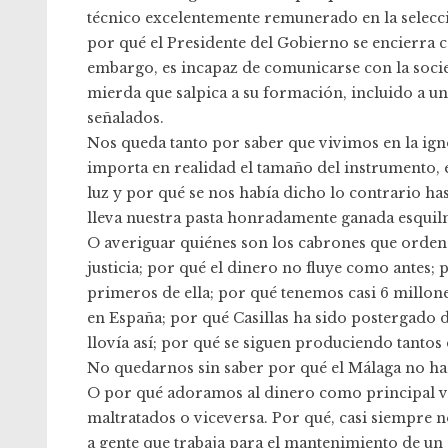
técnico excelentemente remunerado en la selecci
por qué el Presidente del Gobierno se encierra c
embargo, es incapaz de comunicarse con la socie
mierda que salpica a su formación, incluido a uno
señalados.
Nos queda tanto por saber que vivimos en la igno
importa en realidad el tamaño del instrumento, 
luz y por qué se nos había dicho lo contrario ha
lleva nuestra pasta honradamente ganada esquilm
O averiguar quiénes son los cabrones que ordenan
justicia; por qué el dinero no fluye como antes; 
primeros de ella; por qué tenemos casi 6 millon
en España; por qué Casillas ha sido postergado d
llovía así; por qué se siguen produciendo tantos
No quedarnos sin saber por qué el Málaga no ha 
O por qué adoramos al dinero como principal v
maltratados o viceversa. Por qué, casi siempre 
a gente que trabaja para el mantenimiento de un 