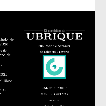
blado de
 2026
Publicación electrónica
o de
de Editorial Tréveris
ero de
de
2025
l libro
ISSN
nº 1697/0306
dora
e
© Copyright 2003-2025
Aviso legal