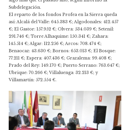
Subdelegación.
El reparto de los fondos Profea en la Sierra queda
así: Alcalá del Valle: 645.383 €; Algodonales: 412.457
€; El Gastor: 157.952 €; Olvera: 534.039 €; Setenil:
291.746 €; Torre Alhaquime: 150.341 €; Zahara:
145.514 €; Algar: 112.256 €; Arcos: 708.474 €;
Benaocaz: 43.630 €; Bornos: 653.013 €; El Bosque:
77.211 €; Espera: 407.436 €; Grazalema: 99.408 €;
Prado del Rey: 149.170 €; Puerto Serrano: 763.647 €;
Ubrique: 70.266 €; Villaluenga: 32.213 €; y
Villamartín: 572.554 €.