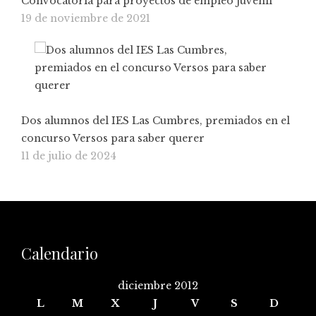
Convocatoria para proyectos de empleo juvenil
19 de noviembre de 2021
Dos alumnos del IES Las Cumbres, premiados en el
concurso Versos para saber querer
11 de julio de 2024
Calendario
diciembre 2012
L
M
X
J
V
S
D