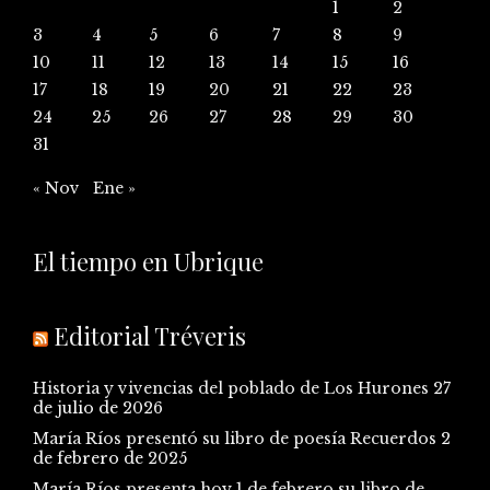
1
2
3
4
5
6
7
8
9
10
11
12
13
14
15
16
17
18
19
20
21
22
23
24
25
26
27
28
29
30
31
« Nov
Ene »
El tiempo en Ubrique
Editorial Tréveris
Historia y vivencias del poblado de Los Hurones
27
de julio de 2026
María Ríos presentó su libro de poesía Recuerdos
2
de febrero de 2025
María Ríos presenta hoy 1 de febrero su libro de