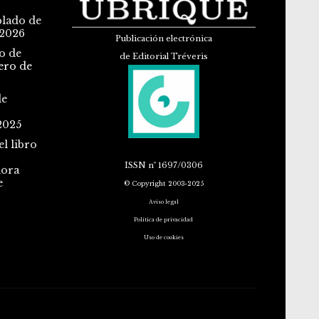
blado de
 2026
Publicación electrónica
o de
de Editorial Tréveris
ero de
de
2025
l libro
ISSN
nº 1697/0306
dora
e
© Copyright 2003-2025
Aviso legal
Política de privacidad
Uso de cookies