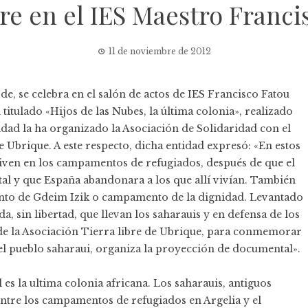
e en el IES Maestro Franci
11 de noviembre de 2012
rde, se celebra en el salón de actos de IES Francisco Fatou
itulado «Hijos de las Nubes, la última colonia», realizado
idad la ha organizado la Asociación de Solidaridad con el
 Ubrique. A este respecto, dicha entidad expresó: «En estos
 viven en los campamentos de refugiados, después de que el
l y que España abandonara a los que allí vivían. También
to de Gdeim Izik o campamento de la dignidad. Levantado
a, sin libertad, que llevan los saharauis y en defensa de los
e la Asociación Tierra libre de Ubrique, para conmemorar
del pueblo saharaui, organiza la proyección de documental».
es la ultima colonia africana. Los saharauis, antiguos
entre los campamentos de refugiados en Argelia y el