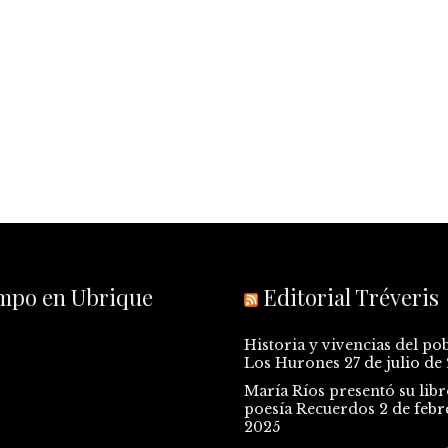
empo en Ubrique
Editorial Tréveris
Historia y vivencias del po
Los Hurones
27 de julio de
María Ríos presentó su libr
poesía Recuerdos
2 de febr
2025