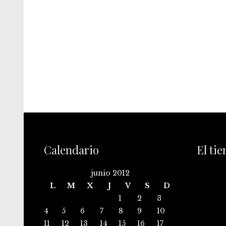
Calendario
El ti
junio 2012
L
M
X
J
V
S
D
1
2
3
4
5
6
7
8
9
10
11
12
13
14
15
16
17