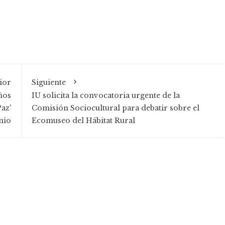
ior
Siguiente
ños
IU solicita la convocatoria urgente de la
az'
Comisión Sociocultural para debatir sobre el
unio
Ecomuseo del Hábitat Rural