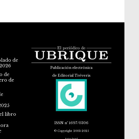
blado de
 2026
Publicación electrónica
o de
de Editorial Tréveris
ero de
de
2025
l libro
ISSN
nº 1697/0306
dora
e
© Copyright 2003-2025
Aviso legal