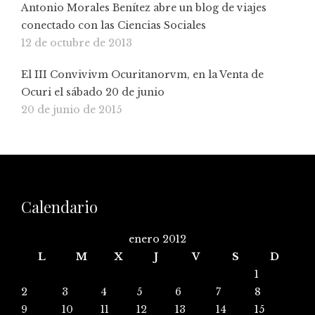
Antonio Morales Benítez abre un blog de viajes
conectado con las Ciencias Sociales
12 de octubre de 2013
El III Convivivm Ocuritanorvm, en la Venta de
Ocuri el sábado 20 de junio
20 de junio de 2015
Calendario
enero 2012
L
M
X
J
V
S
D
1
2
3
4
5
6
7
8
9
10
11
12
13
14
15