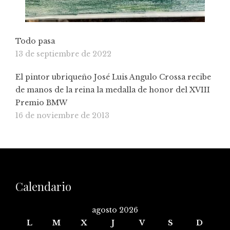
Todo pasa
13 de septiembre de 2022
El pintor ubriqueño José Luis Angulo Crossa recibe
de manos de la reina la medalla de honor del XVIII
Premio BMW
16 de noviembre de 2013
Calendario
agosto 2026
L
M
X
J
V
S
D