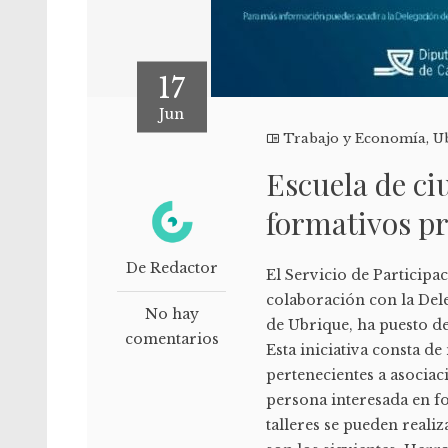
17
Jun
Trabajo y Economía
,
U
Escuela de ci
formativos pr
De Redactor
El Servicio de Participa
colaboración con la Del
No hay
de Ubrique, ha puesto d
comentarios
Esta iniciativa consta d
pertenecientes a asociac
persona interesada en fo
talleres se pueden reali