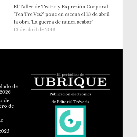
El Taller de Teatro y Expresión Corporal
'Tea Tre Ves?' pone en escena el 13 de abril
la obra 'La guerra de nunca acabar'
13 de abril de 2018
blado de
 2026
Publicación electrónica
o de
de Editorial Tréveris
ero de
de
2025