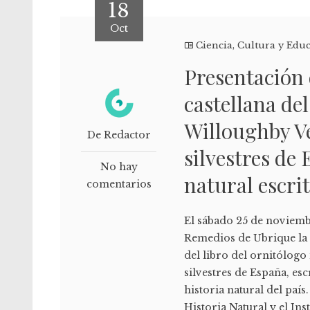
18
Oct
Ciencia
,
Cultura y Edu
Presentación 
castellana del
Willoughby Ve
De Redactor
silvestres de 
No hay
natural escri
comentarios
El sábado 25 de noviembr
Remedios de Ubrique la 
del libro del ornitólogo
silvestres de España, esc
historia natural del paí
Historia Natural y el I