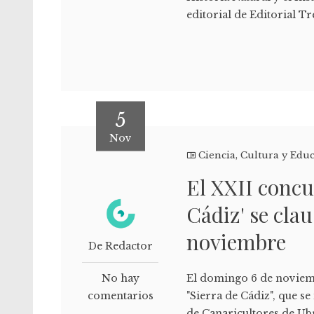
editorial de Editorial Tr
5
Nov
Ciencia
,
Cultura y Edu
El XXII concu
Cádiz' se cla
noviembre
De Redactor
No hay
El domingo 6 de noviemb
comentarios
"Sierra de Cádiz", que s
de Canaricultores de Ub