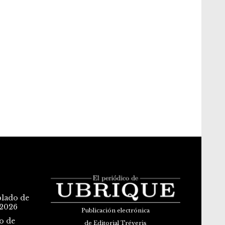
blado de
 2026
Publicación electrónica
o de
de Editorial Tréveris