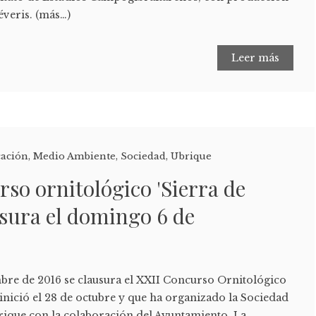
éveris. (más…)
Leer más
cación
,
Medio Ambiente
,
Sociedad
,
Ubrique
rso ornitológico 'Sierra de
usura el domingo 6 de
re de 2016 se clausura el XXII Concurso Ornitológico
e inició el 28 de octubre y que ha organizado la Sociedad
rique con la colaboración del Ayuntamiento. La