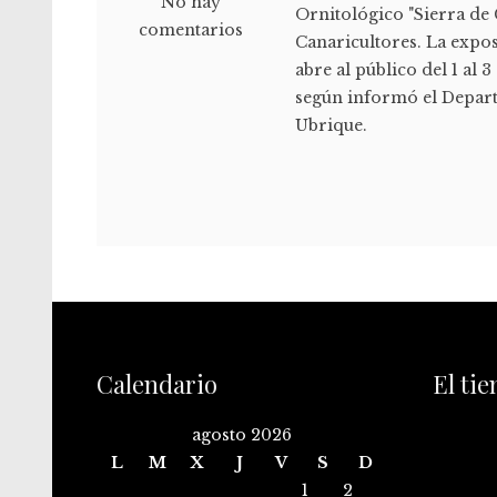
No hay
Ornitológico "Sierra de
comentarios
Canaricultores. La expos
abre al público del 1 al 
según informó el Depart
Ubrique.
Calendario
El ti
agosto 2026
L
M
X
J
V
S
D
1
2