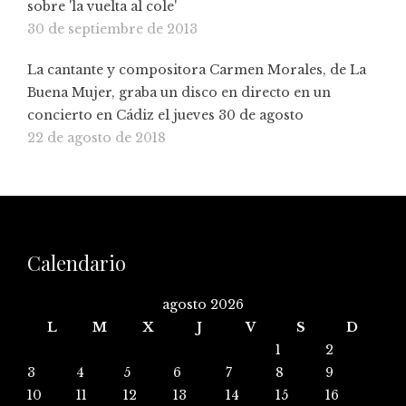
sobre 'la vuelta al cole'
30 de septiembre de 2013
La cantante y compositora Carmen Morales, de La
Buena Mujer, graba un disco en directo en un
concierto en Cádiz el jueves 30 de agosto
22 de agosto de 2018
Calendario
agosto 2026
L
M
X
J
V
S
D
1
2
3
4
5
6
7
8
9
10
11
12
13
14
15
16