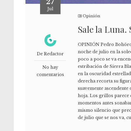
27
Jul
Opinión
Sale la Luna. 
OPINIÓN Pedro Bohórquez
noche de julio en la sol
De Redactor
poco a poco se va encen
estribación de Sierra B
No hay
en la oscuridad estrellad
comentarios
derecha recorta su figu
suavemente ascendente de
hoja. Los grillos parece
momentos antes sonaban 
mismo silencio que prec
de julio que se nos va, c