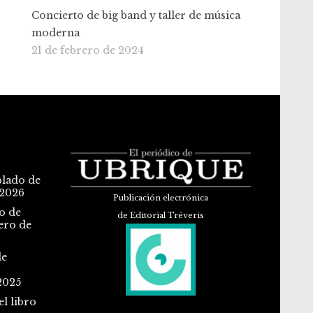
Concierto de big band y taller de música
moderna
21 de febrero de 2024
blado de
 2026
Publicación electrónica
o de
de Editorial Tréveris
ero de
de
2025
l libro