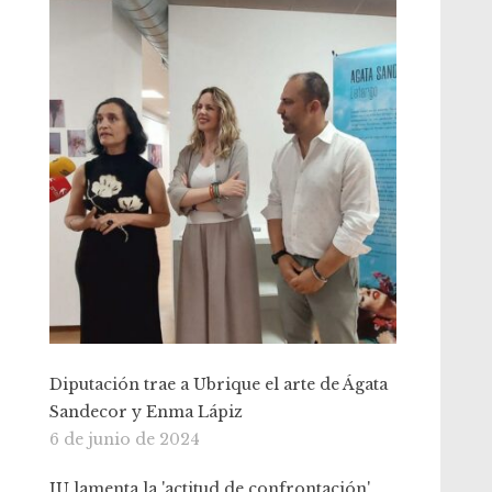
Diputación trae a Ubrique el arte de Ágata
Sandecor y Enma Lápiz
6 de junio de 2024
IU lamenta la 'actitud de confrontación'