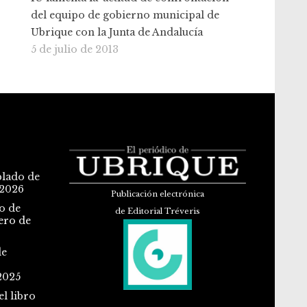
del equipo de gobierno municipal de
Ubrique con la Junta de Andalucía
5 de julio de 2013
blado de
 2026
Publicación electrónica
o de
de Editorial Tréveris
ero de
de
2025
l libro