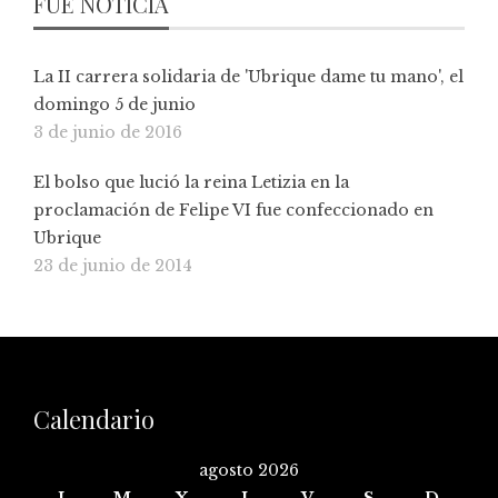
FUE NOTICIA
La II carrera solidaria de 'Ubrique dame tu mano', el
domingo 5 de junio
3 de junio de 2016
El bolso que lució la reina Letizia en la
proclamación de Felipe VI fue confeccionado en
Ubrique
23 de junio de 2014
Calendario
agosto 2026
L
M
X
J
V
S
D