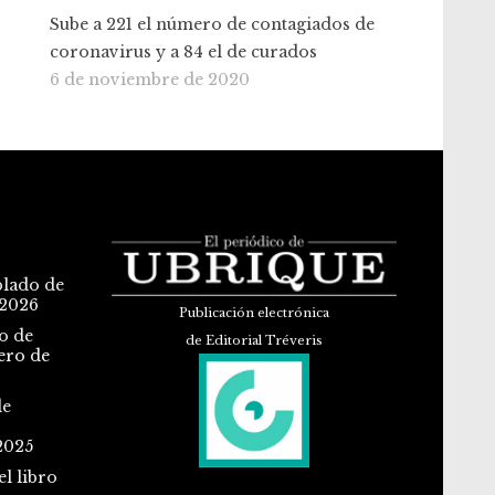
Sube a 221 el número de contagiados de
coronavirus y a 84 el de curados
6 de noviembre de 2020
blado de
 2026
Publicación electrónica
o de
de Editorial Tréveris
ero de
de
2025
l libro