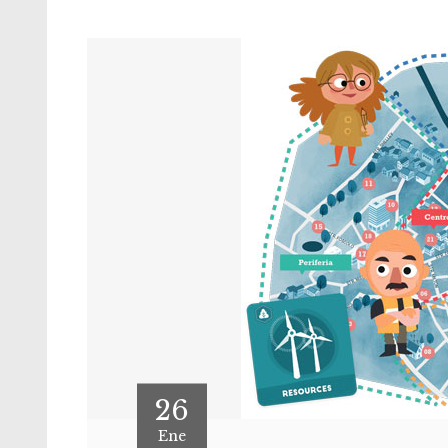
26
Ene