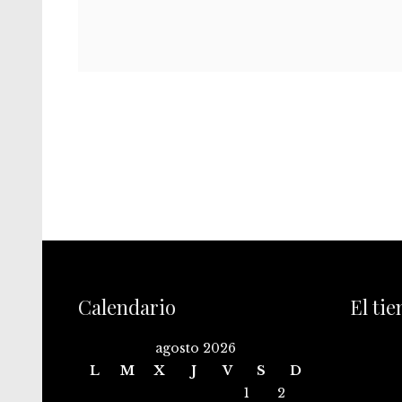
Calendario
El ti
agosto 2026
L
M
X
J
V
S
D
1
2