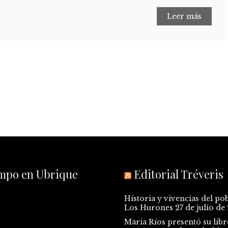
Leer más
empo en Ubrique
Editorial Tréveris
Historia y vivencias del po
Los Hurones
27 de julio de
María Ríos presentó su libr