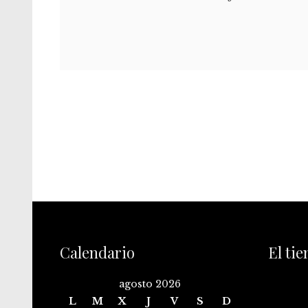
Calendario
El ti
agosto 2026
L
M
X
J
V
S
D