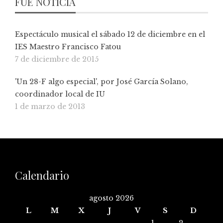
FUE NOTICIA
Espectáculo musical el sábado 12 de diciembre en el
IES Maestro Francisco Fatou
7 de diciembre de 2015
'Un 28-F algo especial', por José García Solano,
coordinador local de IU
1 de marzo de 2013
Calendario
agosto 2026
L
M
X
J
V
S
D
1
2