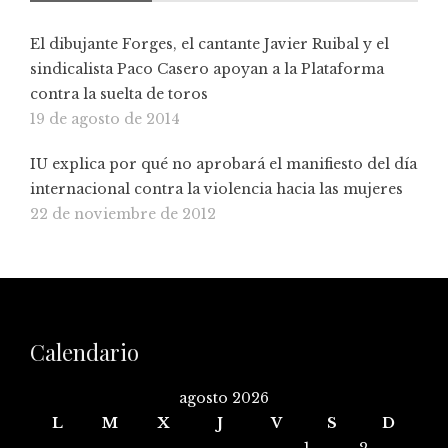
El dibujante Forges, el cantante Javier Ruibal y el
sindicalista Paco Casero apoyan a la Plataforma
contra la suelta de toros
19 de agosto de 2014
IU explica por qué no aprobará el manifiesto del día
internacional contra la violencia hacia las mujeres
22 de noviembre de 2012
Calendario
agosto 2026
L
M
X
J
V
S
D
1
2