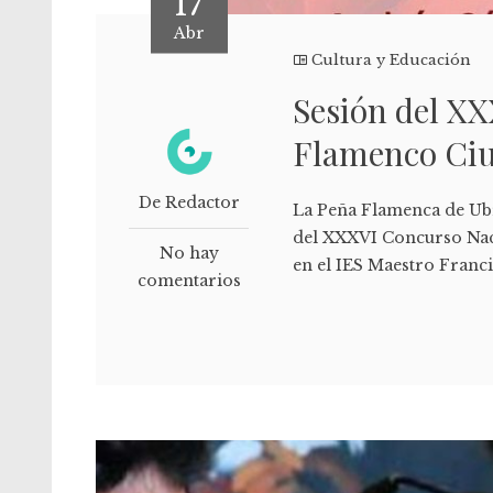
17
Abr
Cultura y Educación
Sesión del X
Flamenco Ciu
De Redactor
La Peña Flamenca de Ubri
del XXXVI Concurso Naci
No hay
en el IES Maestro Franci
comentarios