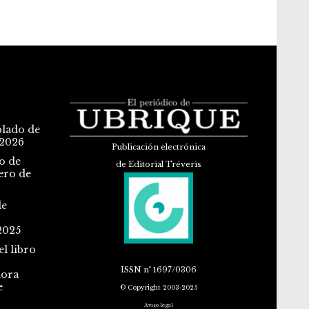
blado de
 2026
Publicación electrónica
o de
de Editorial Tréveris
ero de
de
2025
l libro
ISSN
nº 1697/0306
dora
e
© Copyright 2003-2025
Aviso legal