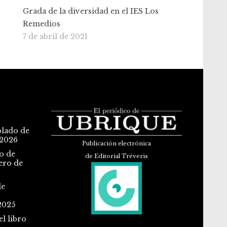
Grada de la diversidad en el IES Los
Remedios
7 de abril de 2021
blado de
 2026
Publicación electrónica
o de
de Editorial Tréveris
ero de
de
2025
l libro