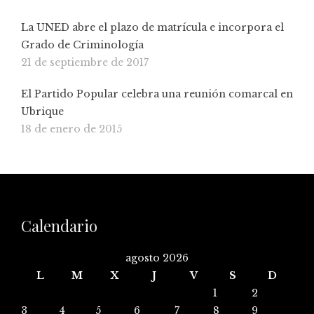
La UNED abre el plazo de matrícula e incorpora el
Grado de Criminología
21 de septiembre de 2017
El Partido Popular celebra una reunión comarcal en
Ubrique
18 de enero de 2015
Calendario
agosto 2026
L
M
X
J
V
S
D
1
2
3
4
5
6
7
8
9