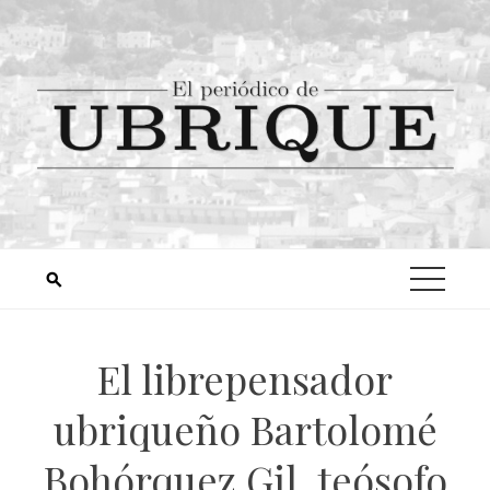
El librepensador
ubriqueño Bartolomé
Bohórquez Gil, teósofo